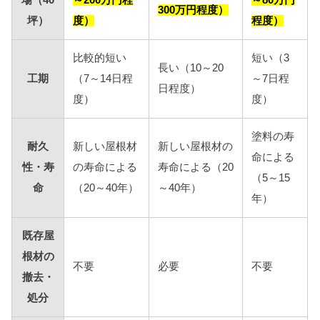
場（40
～200万円程
～80万円
300万円程度）
坪）
度）
程度）
比較的短い
短い（3
長い（10～20
工期
（7～14日程
～7日程
日程度）
度）
度）
塗料の寿
耐久
新しい屋根材
新しい屋根材の
命による
性・寿
の寿命による
寿命による（20
（5～15
命
（20～40年）
～40年）
年）
既存屋
根材の
不要
必要
不要
撤去・
処分