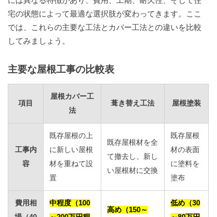
宅の状態によって最適な選択肢が変わってきます。ここ
では、これらの主要な工法とカバー工法との違いを比較
してみましょう。
主要な屋根工事の比較表
屋根カバー工
項目
葺き替え工法
屋根塗装
法
既存屋根の上
既存屋根
既存屋根材を全
工事内
に新しい屋根
材の表面
て撤去し、新し
容
材を重ねて設
に塗料を
い屋根材に交換
置
塗布
費用相
中程度（100
低め（30
高め（150～