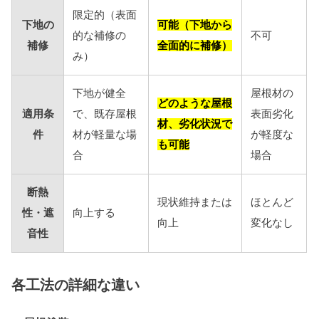
限定的（表面
下地の
可能（下地から
的な補修の
不可
補修
全面的に補修）
み）
下地が健全
屋根材の
どのような屋根
適用条
で、既存屋根
表面劣化
材、劣化状況で
件
材が軽量な場
が軽度な
も可能
合
場合
断熱
現状維持または
ほとんど
性・遮
向上する
向上
変化なし
音性
各工法の詳細な違い