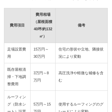
費用相場
（屋根面積
費用項目
備考
40坪/約132
㎡）
足場設置費
15万円～
住宅の形状や立地、隣接状
用
30万円
況により変動
既存屋根清
3万円～8
高圧洗浄や軽微な補修を含
掃・下地調
万円
む
整費用
ルーフィン
グ（防水シ
5万円～15
使用するルーフィングのグ
ート）設置
万円
レードにより変動