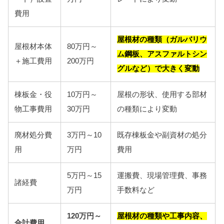
費用
屋根材の種類（ガルバリウ
屋根材本体
80万円～
ム鋼板、アスファルトシン
＋施工費用
200万円
グルなど）で大きく変動
棟板金・役
10万円～
屋根の形状、使用する部材
物工事費用
30万円
の種類により変動
廃材処分費
3万円～10
既存棟板金や副資材の処分
用
万円
費用
5万円～15
運搬費、現場管理費、事務
諸経費
万円
手数料など
120万円～
屋根材の種類や工事内容、
合計費用