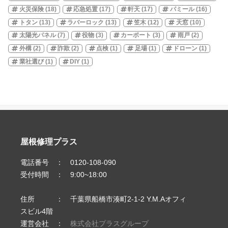
火災保険
(18)
応急処置
(17)
軒天
(17)
パミール
(16)
トタン
(13)
ラバーロック
(13)
笠木
(12)
天窓
(10)
太陽光パネル
(7)
役物
(3)
カーポート
(3)
雨戸
(2)
外構
(2)
詐欺
(2)
点検
(1)
足場
(1)
ドローン
(1)
業社選び
(1)
DIY
(1)
屋根修理プラス
電話番号 ： 0120-108-090
受付時間 ： 9:00~18:00
住所 ： 千葉県船橋市湊町2-1-2 Y.M.Aオフィ
スビル4階
運営会社 ：
株式会社プラスグループ