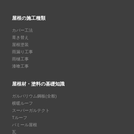
屋根の施工種類
カバー工法
葺き替え
屋根塗装
雨漏り工事
雨樋工事
漆喰工事
屋根材・塗料の基礎知識
ガルバリウム鋼板(全般)
横暖ルーフ
スーパーガルテクト
Tルーフ
パミール屋根
瓦