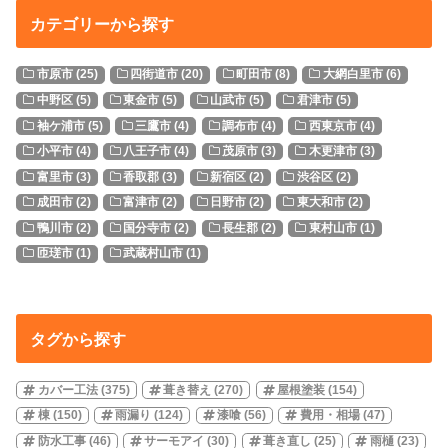
カテゴリーから探す
市原市
(25)
四街道市
(20)
町田市
(8)
大網白里市
(6)
中野区
(5)
東金市
(5)
山武市
(5)
君津市
(5)
袖ケ浦市
(5)
三鷹市
(4)
調布市
(4)
西東京市
(4)
小平市
(4)
八王子市
(4)
茂原市
(3)
木更津市
(3)
富里市
(3)
香取郡
(3)
新宿区
(2)
渋谷区
(2)
成田市
(2)
富津市
(2)
日野市
(2)
東大和市
(2)
鴨川市
(2)
国分寺市
(2)
長生郡
(2)
東村山市
(1)
匝瑳市
(1)
武蔵村山市
(1)
タグから探す
カバー工法
(375)
葺き替え
(270)
屋根塗装
(154)
棟
(150)
雨漏り
(124)
漆喰
(56)
費用・相場
(47)
防水工事
(46)
サーモアイ
(30)
葺き直し
(25)
雨樋
(23)