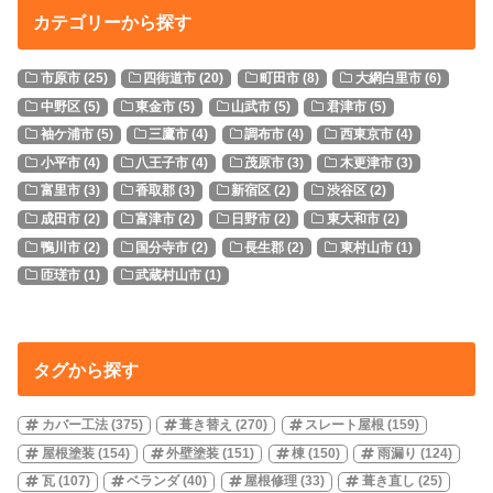
カテゴリーから探す
市原市
(25)
四街道市
(20)
町田市
(8)
大網白里市
(6)
中野区
(5)
東金市
(5)
山武市
(5)
君津市
(5)
袖ケ浦市
(5)
三鷹市
(4)
調布市
(4)
西東京市
(4)
小平市
(4)
八王子市
(4)
茂原市
(3)
木更津市
(3)
富里市
(3)
香取郡
(3)
新宿区
(2)
渋谷区
(2)
成田市
(2)
富津市
(2)
日野市
(2)
東大和市
(2)
鴨川市
(2)
国分寺市
(2)
長生郡
(2)
東村山市
(1)
匝瑳市
(1)
武蔵村山市
(1)
タグから探す
カバー工法
(375)
葺き替え
(270)
スレート屋根
(159)
屋根塗装
(154)
外壁塗装
(151)
棟
(150)
雨漏り
(124)
瓦
(107)
ベランダ
(40)
屋根修理
(33)
葺き直し
(25)