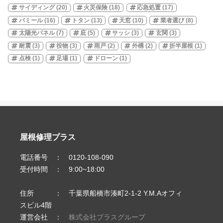
サイディング
(20)
火災保険
(18)
応急処置
(17)
パミール
(16)
トタン
(13)
天窓
(10)
業者選び
(8)
太陽光パネル
(7)
庇
(5)
サッシ
(3)
玄関
(3)
耐震
(3)
役物
(3)
雨戸
(2)
外構
(2)
折半屋根
(1)
点検
(1)
足場
(1)
ドローン
(1)
屋根修理プラス
電話番号 ： 0120-108-090
受付時間 ： 9:00~18:00
住所 ： 千葉県船橋市湊町2-1-2 Y.M.Aオフィ
スビル4階
運営会社 ：
株式会社プラスグループ