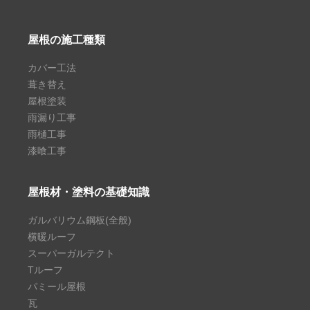
屋根の施工種類
カバー工法
葺き替え
屋根塗装
雨漏り工事
雨樋工事
漆喰工事
屋根材・塗料の基礎知識
ガルバリウム鋼板(全般)
横暖ルーフ
スーパーガルテクト
Tルーフ
パミール屋根
瓦