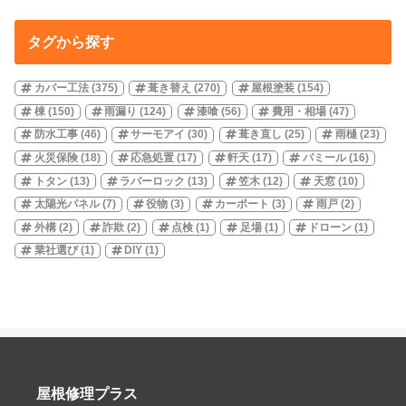
タグから探す
カバー工法
(375)
葺き替え
(270)
屋根塗装
(154)
棟
(150)
雨漏り
(124)
漆喰
(56)
費用・相場
(47)
防水工事
(46)
サーモアイ
(30)
葺き直し
(25)
雨樋
(23)
火災保険
(18)
応急処置
(17)
軒天
(17)
パミール
(16)
トタン
(13)
ラバーロック
(13)
笠木
(12)
天窓
(10)
太陽光パネル
(7)
役物
(3)
カーポート
(3)
雨戸
(2)
外構
(2)
詐欺
(2)
点検
(1)
足場
(1)
ドローン
(1)
業社選び
(1)
DIY
(1)
屋根修理プラス