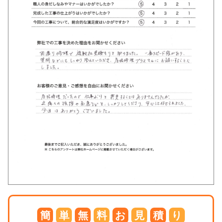
簡
単
無
料
お
見
積
り