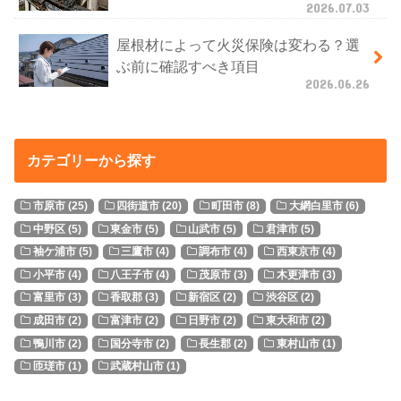
2026.07.03
屋根材によって火災保険は変わる？選
ぶ前に確認すべき項目
2026.06.26
カテゴリーから探す
市原市
(25)
四街道市
(20)
町田市
(8)
大網白里市
(6)
中野区
(5)
東金市
(5)
山武市
(5)
君津市
(5)
袖ケ浦市
(5)
三鷹市
(4)
調布市
(4)
西東京市
(4)
小平市
(4)
八王子市
(4)
茂原市
(3)
木更津市
(3)
富里市
(3)
香取郡
(3)
新宿区
(2)
渋谷区
(2)
成田市
(2)
富津市
(2)
日野市
(2)
東大和市
(2)
鴨川市
(2)
国分寺市
(2)
長生郡
(2)
東村山市
(1)
匝瑳市
(1)
武蔵村山市
(1)