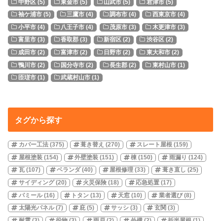
中野区
(5)
東金市
(5)
山武市
(5)
君津市
(5)
袖ケ浦市
(5)
三鷹市
(4)
調布市
(4)
西東京市
(4)
小平市
(4)
八王子市
(4)
茂原市
(3)
木更津市
(3)
富里市
(3)
香取郡
(3)
新宿区
(2)
渋谷区
(2)
成田市
(2)
富津市
(2)
日野市
(2)
東大和市
(2)
鴨川市
(2)
国分寺市
(2)
長生郡
(2)
東村山市
(1)
匝瑳市
(1)
武蔵村山市
(1)
タグから探す
カバー工法
(375)
葺き替え
(270)
スレート屋根
(159)
屋根塗装
(154)
外壁塗装
(151)
棟
(150)
雨漏り
(124)
瓦
(107)
ベランダ
(40)
屋根修理
(33)
葺き直し
(25)
サイディング
(20)
火災保険
(18)
応急処置
(17)
パミール
(16)
トタン
(13)
天窓
(10)
業者選び
(8)
太陽光パネル
(7)
庇
(5)
サッシ
(3)
玄関
(3)
耐震
(3)
役物
(3)
雨戸
(2)
外構
(2)
折半屋根
(1)