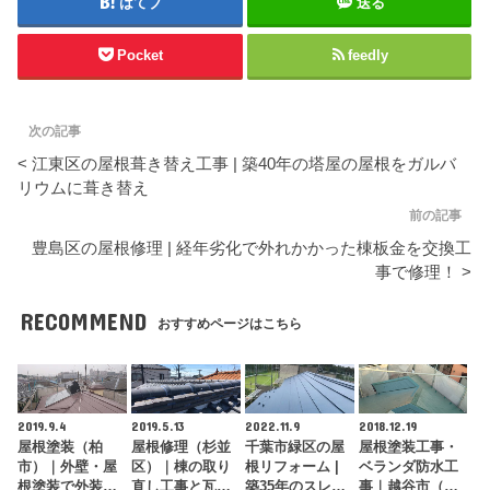
はてブ
送る
Pocket
feedly
次の記事
< 江東区の屋根葺き替え工事 | 築40年の塔屋の屋根をガルバ
リウムに葺き替え
前の記事
豊島区の屋根修理 | 経年劣化で外れかかった棟板金を交換工
事で修理！ >
RECOMMEND
おすすめページはこちら
2019.9.4
2019.5.13
2022.11.9
2018.12.19
屋根塗装（柏
屋根修理（杉並
千葉市緑区の屋
屋根塗装工事・
市）｜外壁・屋
区）｜棟の取り
根リフォーム |
ベランダ防水工
根塗装で外装全
直し工事と瓦止
築35年のスレー
事｜越谷市（Y