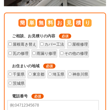
簡
単
無
料
お
見
積
り
ご相談、お見積りの内容
必須
屋根葺き替え
カバー工法
屋根修理
瓦の修理
雨漏り修理
その他の修理
お住まいの地域
必須
千葉県
東京都
埼玉県
神奈川県
茨城県
電話番号
必須