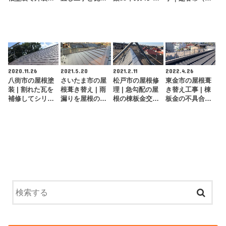
体をフルリフォ
めで地震でも安
ト屋根をガルバ
様邸）
ーム！
全な屋根
リウム鋼板…
2020.11.26
2021.5.20
2021.2.11
2022.4.26
八街市の屋根塗
さいたま市の屋
松戸市の屋根修
東金市の屋根葺
装 | 割れた瓦を
根葺き替え | 雨
理 | 急勾配の屋
き替え工事 | 棟
補修してシリコ
漏りを屋根の葺
根の棟板金交換
板金の不具合を
ン塗料で再塗装
き替え工事根本
工事
部分葺き替え工
をしました
修理
事で修理