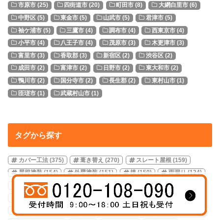
市原市
(25)
四街道市
(20)
町田市
(8)
大網白里市
(6)
中野区
(5)
東金市
(5)
山武市
(5)
君津市
(5)
袖ケ浦市
(5)
三鷹市
(4)
調布市
(4)
西東京市
(4)
小平市
(4)
八王子市
(4)
茂原市
(3)
木更津市
(3)
富里市
(3)
香取郡
(3)
新宿区
(2)
渋谷区
(2)
成田市
(2)
富津市
(2)
日野市
(2)
東大和市
(2)
鴨川市
(2)
国分寺市
(2)
長生郡
(2)
東村山市
(1)
匝瑳市
(1)
武蔵村山市
(1)
タグから探す
カバー工法
(375)
葺き替え
(270)
スレート屋根
(159)
屋根塗装
(154)
外壁塗装
(151)
棟
(150)
雨漏り
(124)
瓦
(107)
ベランダ
(40)
屋根修理
(33)
葺き直し
(25)
サイディング
(20)
火災保険
(18)
応急処置
(17)
パミール
(16)
トタン
(13)
天窓
(10)
業者選び
(8)