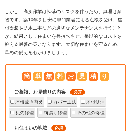
しかし、高所作業は転落のリスクを伴うため、無理は禁
物です。築10年を目安に専門業者による点検を受け、屋
根塗装や防水工事などの適切なメンテナンスを行うこと
が、結果として住まいを長持ちさせ、長期的なコストを
抑える最善の策となります。大切な住まいを守るため、
早めの備えを心がけましょう。
簡
単
無
料
お
見
積
り
ご相談、お見積りの内容
必須
屋根葺き替え
カバー工法
屋根修理
瓦の修理
雨漏り修理
その他の修理
お住まいの地域
必須