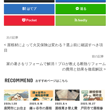
はてブ
送る
Pocket
feedly
次の記事
< 屋根材によって火災保険は変わる？選ぶ前に確認すべき項
目
前の記事
家の暑さをリフォームで解消！プロが教える断熱リフォーム
の費用と効果を徹底解説 >
RECOMMEND
おすすめページはこちら
2026.1.28
2025.8.18
2025.8.4
2025.10.27
座間市にお住ま
鎌ヶ谷市の屋根
屋根葺き替え費
戸田市で屋根修