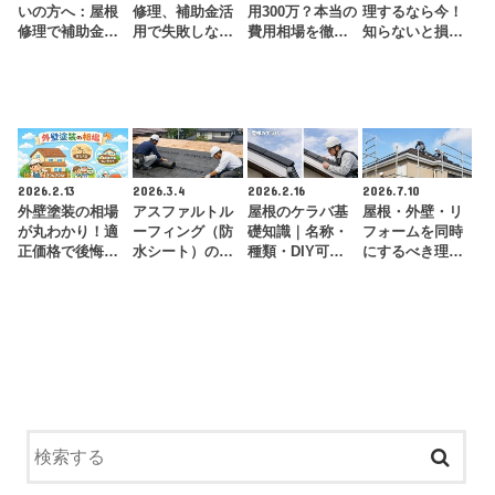
いの方へ：屋根
修理、補助金活
用300万？本当の
理するなら今！
修理で補助金を
用で失敗しな
費用相場を徹底
知らないと損す
活用し費用を削
い！無料相談で
解説
る補助金活用ガ
減する方法
安心リフォーム
イド
2026.2.13
2026.3.4
2026.2.16
2026.7.10
外壁塗装の相場
アスファルトル
屋根のケラバ基
屋根・外壁・リ
が丸わかり！適
ーフィング（防
礎知識｜名称・
フォームを同時
正価格で後悔し
水シート）の費
種類・DIY可否
にするべき理由
ないための全知
用と相場を徹底
まで分かりやす
｜費用を抑える
識
比較！安く抑え
く解説
コツと火災保
る…
険・…