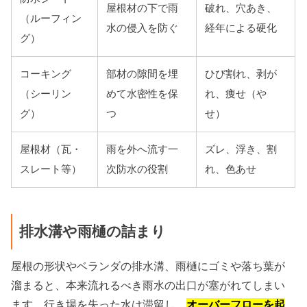
屋根材の下で雨
破れ、穴あき、
（ルーフィン
水の侵入を防ぐ
経年による硬化
グ）
コーキング
部材の隙間を埋
ひび割れ、剥が
（シーリン
めて水密性を保
れ、痩せ（や
グ）
つ
せ）
屋根材（瓦・
雨を外へ流す一
ズレ、浮き、割
スレート等）
次防水の役割
れ、色あせ
排水溝や雨樋の詰まり
屋根の形状やベランダの排水溝、雨樋にゴミや落ち葉が
溜まると、本来流れるべき雨水の出口が塞がれてしまい
ます。行き場を失った水は滞留し、
オーバーフローを起