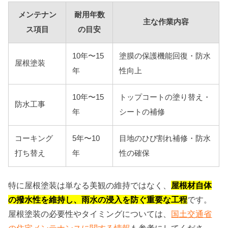
メンテナン
耐用年数
主な作業内容
ス項目
の目安
10年〜15
塗膜の保護機能回復・防水
屋根塗装
年
性向上
10年〜15
トップコートの塗り替え・
防水工事
年
シートの補修
コーキング
5年〜10
目地のひび割れ補修・防水
打ち替え
年
性の確保
特に屋根塗装は単なる美観の維持ではなく、
屋根材自体
の撥水性を維持し、雨水の浸入を防ぐ重要な工程
です。
屋根塗装の必要性やタイミングについては、
国土交通省
の住宅メンテナンスに関する情報
も参考にしてくださ