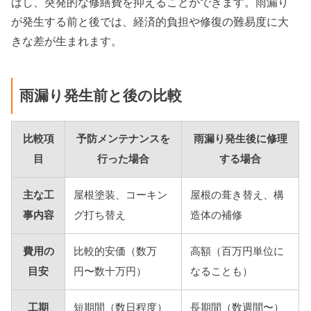
ばし、突発的な修繕費を抑えることができます。雨漏り
が発生する前と後では、経済的負担や修復の難易度に大
きな差が生まれます。
雨漏り発生前と後の比較
比較項
予防メンテナンスを
雨漏り発生後に修理
目
行った場合
する場合
主な工
屋根塗装、コーキン
屋根の葺き替え、構
事内容
グ打ち替え
造体の補修
費用の
比較的安価（数万
高額（百万円単位に
目安
円〜数十万円）
なることも）
工期
短期間（数日程度）
長期間（数週間〜）