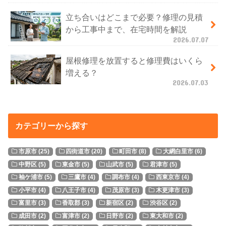
立ち合いはどこまで必要？修理の見積
から工事中まで、在宅時間を解説
2026.07.07
屋根修理を放置すると修理費はいくら
増える？
2026.07.03
カテゴリーから探す
市原市
(25)
四街道市
(20)
町田市
(8)
大網白里市
(6)
中野区
(5)
東金市
(5)
山武市
(5)
君津市
(5)
袖ケ浦市
(5)
三鷹市
(4)
調布市
(4)
西東京市
(4)
小平市
(4)
八王子市
(4)
茂原市
(3)
木更津市
(3)
富里市
(3)
香取郡
(3)
新宿区
(2)
渋谷区
(2)
成田市
(2)
富津市
(2)
日野市
(2)
東大和市
(2)