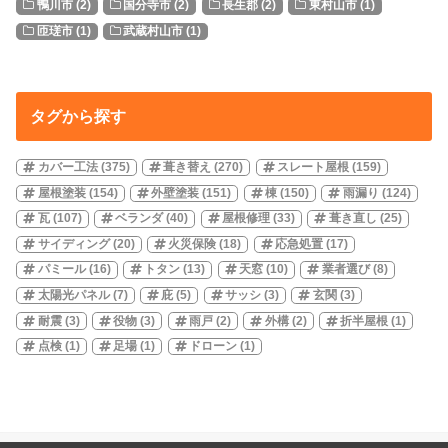
鴨川市
(2)
国分寺市
(2)
長生郡
(2)
東村山市
(1)
匝瑳市
(1)
武蔵村山市
(1)
タグから探す
カバー工法
(375)
葺き替え
(270)
スレート屋根
(159)
屋根塗装
(154)
外壁塗装
(151)
棟
(150)
雨漏り
(124)
瓦
(107)
ベランダ
(40)
屋根修理
(33)
葺き直し
(25)
サイディング
(20)
火災保険
(18)
応急処置
(17)
パミール
(16)
トタン
(13)
天窓
(10)
業者選び
(8)
太陽光パネル
(7)
庇
(5)
サッシ
(3)
玄関
(3)
耐震
(3)
役物
(3)
雨戸
(2)
外構
(2)
折半屋根
(1)
点検
(1)
足場
(1)
ドローン
(1)