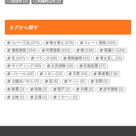
匝瑳市
(1)
武蔵村山市
(1)
タグから探す
カバー工法
(375)
葺き替え
(270)
スレート屋根
(159)
屋根塗装
(154)
外壁塗装
(151)
棟
(150)
雨漏り
(124)
瓦
(107)
ベランダ
(40)
屋根修理
(33)
葺き直し
(25)
サイディング
(20)
火災保険
(18)
応急処置
(17)
パミール
(16)
トタン
(13)
天窓
(10)
業者選び
(8)
太陽光パネル
(7)
庇
(5)
サッシ
(3)
玄関
(3)
耐震
(3)
役物
(3)
雨戸
(2)
外構
(2)
折半屋根
(1)
点検
(1)
足場
(1)
ドローン
(1)