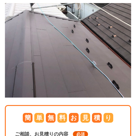
簡
単
無
料
お
見
積
り
ご相談、お見積りの内容
必須