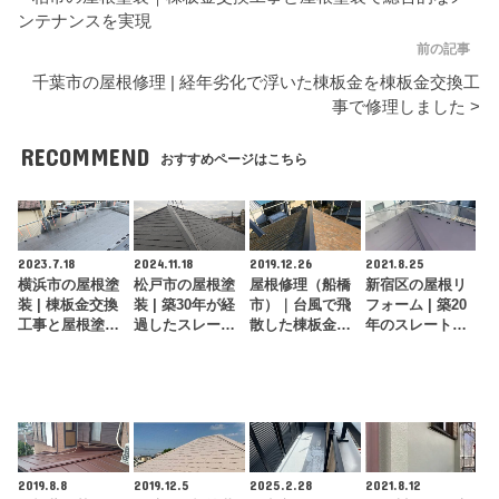
ンテナンスを実現
前の記事
千葉市の屋根修理 | 経年劣化で浮いた棟板金を棟板金交換工
事で修理しました >
RECOMMEND
おすすめページはこちら
2023.7.18
2024.11.18
2019.12.26
2021.8.25
横浜市の屋根塗
松戸市の屋根塗
屋根修理（船橋
新宿区の屋根リ
装 | 棟板金交換
装 | 築30年が経
市）｜台風で飛
フォーム | 築20
工事と屋根塗装
過したスレート
散した棟板金を
年のスレート屋
で屋根全体をメ
屋根を屋根塗装
火災保険で自己
根をガルバリウ
ンテナンス！
でメンテナンス
負担金0円で修
ム鋼板に張…
理！
2019.8.8
2019.12.5
2025.2.28
2021.8.12