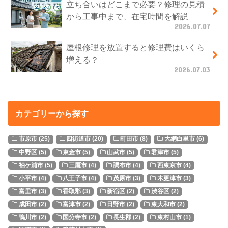
立ち合いはどこまで必要？修理の見積
から工事中まで、在宅時間を解説
2026.07.07
屋根修理を放置すると修理費はいくら
増える？
2026.07.03
カテゴリーから探す
市原市
(25)
四街道市
(20)
町田市
(8)
大網白里市
(6)
中野区
(5)
東金市
(5)
山武市
(5)
君津市
(5)
袖ケ浦市
(5)
三鷹市
(4)
調布市
(4)
西東京市
(4)
小平市
(4)
八王子市
(4)
茂原市
(3)
木更津市
(3)
富里市
(3)
香取郡
(3)
新宿区
(2)
渋谷区
(2)
成田市
(2)
富津市
(2)
日野市
(2)
東大和市
(2)
鴨川市
(2)
国分寺市
(2)
長生郡
(2)
東村山市
(1)