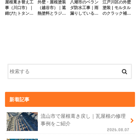
屋根葺き替え工
外壁・屋根塗装
八潮市のベラン
江戸川区の外壁
事（川口市）｜
（越谷市）｜遮
ダ防水工事｜雨
塗装 | モルタル
錆びたトタン屋
熱塗料とラジカ
漏りしているベ
のクラック補修
根をガルバリウ
ル塗料で品質と
ランダをウレタ
後ラジカル塗料
ム鋼板に張り替
コストを両立し
ン防水工事で修
で塗り替え
え！
た…
理
新着記事
流山市で屋根葺き戻し｜瓦屋根の修理
事例をご紹介
2026.08.07