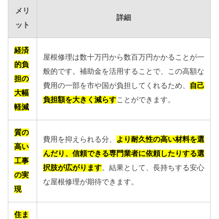
メリ
詳細
ット
経済
屋根修理は数十万円から数百万円かかることが一
的負
般的です。補助金を活用することで、この高額な
担の
費用の一部を市や国が負担してくれるため、
自己
大幅
負担額を大きく減らす
ことができます。
軽減
質の
費用を抑えられる分、
より耐久性の高い材料を選
高い
んだり、信頼できる専門業者に依頼したりする選
工事
択肢が広がります
。結果として、長持ちする安心
の実
な屋根修理が期待できます。
現
住ま