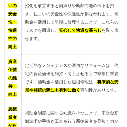
いの
劣化を放置すると雨漏りや断熱性能の低下を招
安全
き、住まいの安全性や快適性が損なわれます。補
性・
助金を活用して早期に修理することで、これらの
快適
リスクを回避し、
安心して快適な暮らし
を取り戻
性の
せます。
向上
資産
定期的なメンテナンスや適切なリフォームは、住
価値
宅の資産価値を維持・向上させる上で非常に重要
の維
です。補助金を活用した屋根修理は、
将来的な売
持・
却や相続の際にも有利に働く
可能性があります。
向上
悪徳
補助金制度に関する知識を持つことで、不当な高
業者
額請求や手抜き工事を行う悪徳業者を見抜く力が
から