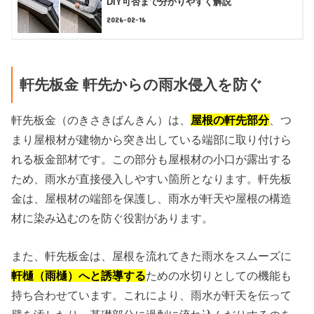
DIY可否まで分かりやすく解説
2026-02-16
軒先板金 軒先からの雨水侵入を防ぐ
軒先板金（のきさきばんきん）は、
屋根の軒先部分
、つ
まり屋根材が建物から突き出している端部に取り付けら
れる板金部材です。この部分も屋根材の小口が露出する
ため、雨水が直接侵入しやすい箇所となります。軒先板
金は、屋根材の端部を保護し、雨水が軒天や屋根の構造
材に染み込むのを防ぐ役割があります。
また、軒先板金は、屋根を流れてきた雨水をスムーズに
軒樋（雨樋）へと誘導する
ための水切りとしての機能も
持ち合わせています。これにより、雨水が軒天を伝って