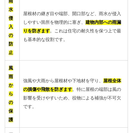
雨
水
屋根材の継ぎ目や端部、開口部など、雨水が侵入
侵
しやすい箇所を物理的に塞ぎ、
建物内部への雨漏
入
りを防ぎます
。これは住宅の耐久性を保つ上で最
の
も基本的な役割です。
防
止
風
雨
強風や大雨から屋根材や下地材を守り、
屋根全体
か
の損傷や飛散を防ぎます
。特に屋根の端部は風の
ら
影響を受けやすいため、役物による補強が不可欠
の
です。
保
護