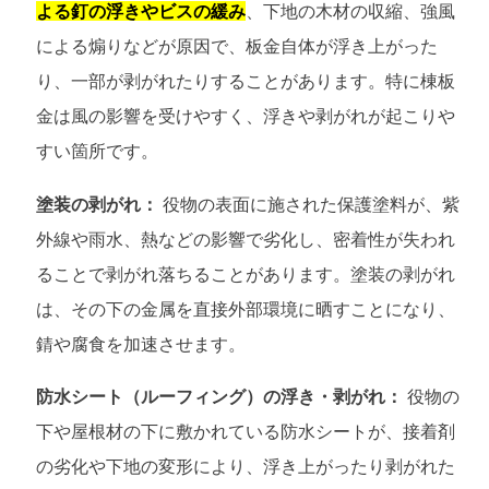
よる釘の浮きやビスの緩み
、下地の木材の収縮、強風
による煽りなどが原因で、板金自体が浮き上がった
り、一部が剥がれたりすることがあります。特に棟板
金は風の影響を受けやすく、浮きや剥がれが起こりや
すい箇所です。
塗装の剥がれ：
役物の表面に施された保護塗料が、紫
外線や雨水、熱などの影響で劣化し、密着性が失われ
ることで剥がれ落ちることがあります。塗装の剥がれ
は、その下の金属を直接外部環境に晒すことになり、
錆や腐食を加速させます。
防水シート（ルーフィング）の浮き・剥がれ：
役物の
下や屋根材の下に敷かれている防水シートが、接着剤
の劣化や下地の変形により、浮き上がったり剥がれた