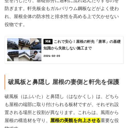
壁を汚したり、基礎部分に過剰に流れ込んだりするのを
防ぎます。軒先板金もガルバリウム鋼板などがよく使わ
れ、屋根全体の防水性と排水性を高める上で欠かせない
役物です。
これで安心！屋根の軒先「唐草」の基礎
知識から失敗しない施工まで
2026-02-20
破風板と鼻隠し 屋根の妻側と軒先を保護
破風板（はふいた）と鼻隠し（はなかくし）は、どちら
も屋根の端部に取り付けられる板材ですが、それぞれ設
置される場所と役割が異なります。これらは、風雨から
屋根の構造材を守り、
屋根の美観を向上させる
重要な役