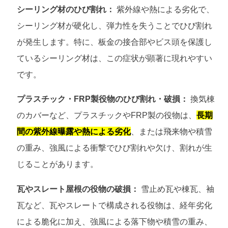
シーリング材のひび割れ：
紫外線や熱による劣化で、
シーリング材が硬化し、弾力性を失うことでひび割れ
が発生します。特に、板金の接合部やビス頭を保護し
ているシーリング材は、この症状が顕著に現れやすい
です。
プラスチック・FRP製役物のひび割れ・破損：
換気棟
のカバーなど、プラスチックやFRP製の役物は、
長期
間の紫外線曝露や熱による劣化
、または飛来物や積雪
の重み、強風による衝撃でひび割れや欠け、割れが生
じることがあります。
瓦やスレート屋根の役物の破損：
雪止め瓦や棟瓦、袖
瓦など、瓦やスレートで構成される役物は、経年劣化
による脆化に加え、強風による落下物や積雪の重み、