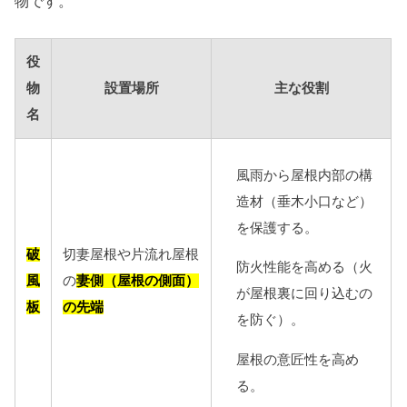
物です。
役
物
設置場所
主な役割
名
風雨から屋根内部の構
造材（垂木小口など）
を保護する。
破
切妻屋根や片流れ屋根
防火性能を高める（火
風
の
妻側（屋根の側面）
が屋根裏に回り込むの
板
の先端
を防ぐ）。
屋根の意匠性を高め
る。