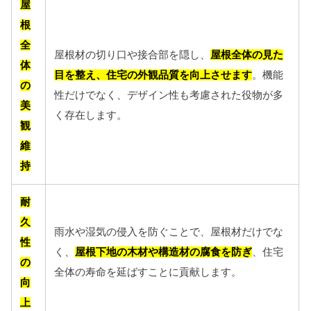
屋
根
全
屋根材の切り口や接合部を隠し、
屋根全体の見た
体
目を整え、住宅の外観品質を向上させます
。機能
の
性だけでなく、デザイン性も考慮された役物が多
美
く存在します。
観
維
持
耐
久
雨水や湿気の侵入を防ぐことで、屋根材だけでな
性
く、
屋根下地の木材や構造材の腐食を防ぎ
、住宅
の
全体の寿命を延ばすことに貢献します。
向
上