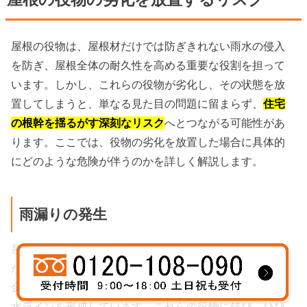
屋根の役物は、屋根材だけでは防ぎきれない雨水の侵入
を防ぎ、屋根全体の耐久性を高める重要な役割を担って
います。しかし、これらの役物が劣化し、その状態を放
置してしまうと、単なる見た目の問題に留まらず、
住宅
の根幹を揺るがす深刻なリスク
へとつながる可能性があ
ります。ここでは、役物の劣化を放置した場合に具体的
にどのような危険が伴うのかを詳しく解説します。
雨漏りの発生
屋根の役物の劣化は、
雨漏りの直接的な原因
となること
が非常に多いです。棟板金、谷樋、ケラバ板金、軒先板
金などは、それぞれが雨水の侵入を防ぐための重要な防
水ラインを形成しています。これらの役物に錆び、ひび