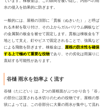
ています。棟板金は、この隙間を覆い隠し、内部への雨
水の侵入を効果的に防ぎます。
一般的には、屋根の頂部に「貫板（ぬきいた）」と呼ば
れる木材を取り付け、その上からガルバリウム鋼板など
の金属製の板金を被せて固定します。貫板は棟板金を下
地として支え、釘やビスで固定されることで、強風など
による飛散を防ぎます。棟板金は、
屋根の防水性を確保
する上で極めて重要な役物
であり、その劣化は雨漏りに
直結する可能性があります。
谷樋 雨水を効率よく流す
谷樋（たにどい）は、2つの屋根面がぶつかり合う「谷」
の部分に設置される水切りのための役物です。屋根の形
状によっては、この谷部分に大量の雨水が集中して流れ