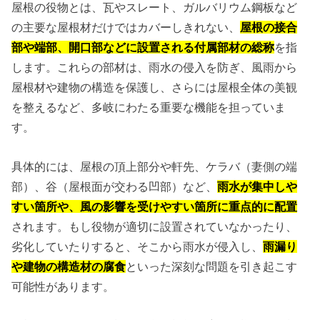
屋根の役物とは、瓦やスレート、ガルバリウム鋼板など
の主要な屋根材だけではカバーしきれない、
屋根の接合
部や端部、開口部などに設置される付属部材の総称
を指
します。これらの部材は、雨水の侵入を防ぎ、風雨から
屋根材や建物の構造を保護し、さらには屋根全体の美観
を整えるなど、多岐にわたる重要な機能を担っていま
す。
具体的には、屋根の頂上部分や軒先、ケラバ（妻側の端
部）、谷（屋根面が交わる凹部）など、
雨水が集中しや
すい箇所や、風の影響を受けやすい箇所に重点的に配置
されます。もし役物が適切に設置されていなかったり、
劣化していたりすると、そこから雨水が侵入し、
雨漏り
や建物の構造材の腐食
といった深刻な問題を引き起こす
可能性があります。