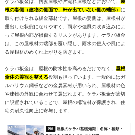
ケラバ板金は、切妻屋根や片流れ屋根などにおいて、
屋
根の妻側（建物の側面で、軒が出ていない側の端部）
に
取り付けられる板金部材です。屋根の妻側は、屋根材が
露出した状態になりやすく、雨水や強風の吹き込みによ
って屋根内部が損傷するリスクがあります。ケラバ板金
は、この屋根材の端部を覆い隠し、雨水の侵入や風によ
る屋根材のめくれ上がりを防ぎます。
ケラバ板金は、屋根の防水性を高めるだけでなく、
屋根
全体の美観を整える
役割も担っています。一般的にはガ
ルバリウム鋼板などの金属素材が用いられ、屋根材の色
や建物の外観に合わせて選ばれます。ケラバ板金が適切
に設置されていることで、屋根の構造材が保護され、住
宅の耐久性向上に寄与します。
屋根のケラバ基礎知識｜名称・種類・