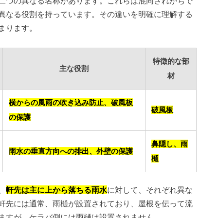
二つの異なる名称があります。これらは混同されがちで
異なる役割を持っています。その違いを明確に理解する
まります。
特徴的な部
主な役割
材
横からの風雨の吹き込み防止、破風板
破風板
の保護
鼻隠し、雨
雨水の垂直方向への排出、外壁の保護
樋
、
軒先は主に上から落ちる雨水
に対して、それぞれ異な
軒先には通常、雨樋が設置されており、屋根を伝って流
ますが、ケラバ側には雨樋は設置されません。