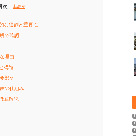
目次
[非表示]
本的な役割と重要性
図解で確認
要な理由
材と構造
主要部材
仕舞の仕組み
を徹底解説