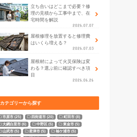
立ち合いはどこまで必要？修
理の見積から工事中まで、在
宅時間を解説
2026.07.07
屋根修理を放置すると修理費
はいくら増える？
2026.07.03
屋根材によって火災保険は変
わる？選ぶ前に確認すべき項
目
2026.06.26
カテゴリーから探す
市原市
(25)
四街道市
(20)
町田市
(8)
大網白里市
(6)
中野区
(5)
東金市
(5)
山武市
(5)
君津市
(5)
袖ケ浦市
(5)