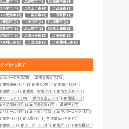
三鷹市
(4)
調布市
(4)
西東京市
(4)
小平市
(4)
八王子市
(4)
茂原市
(3)
木更津市
(3)
富里市
(3)
香取郡
(3)
新宿区
(2)
渋谷区
(2)
成田市
(2)
富津市
(2)
日野市
(2)
東大和市
(2)
鴨川市
(2)
国分寺市
(2)
長生郡
(2)
東村山市
(1)
匝瑳市
(1)
武蔵村山市
(1)
タグから探す
カバー工法
(375)
葺き替え
(270)
屋根塗装
(154)
棟
(150)
雨漏り
(124)
漆喰
(56)
費用・相場
(47)
防水工事
(46)
サーモアイ
(30)
葺き直し
(25)
雨樋
(23)
火災保険
(18)
応急処置
(17)
軒天
(17)
パミール
(16)
トタン
(13)
ラバーロック
(13)
笠木
(12)
天窓
(10)
太陽光パネル
(7)
役物
(3)
カーポート
(3)
雨戸
(2)
外構
(2)