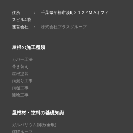
住所 ： 千葉県船橋市湊町2-1-2 Y.M.Aオフィ
スビル4階
運営会社 ：
株式会社プラスグループ
屋根の施工種類
カバー工法
葺き替え
屋根塗装
雨漏り工事
雨樋工事
漆喰工事
屋根材・塗料の基礎知識
ガルバリウム鋼板(全般)
横暖ルーフ