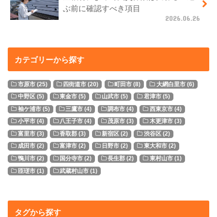
ぶ前に確認すべき項目
2026.06.26
カテゴリーから探す
市原市
(25)
四街道市
(20)
町田市
(8)
大網白里市
(6)
中野区
(5)
東金市
(5)
山武市
(5)
君津市
(5)
袖ケ浦市
(5)
三鷹市
(4)
調布市
(4)
西東京市
(4)
小平市
(4)
八王子市
(4)
茂原市
(3)
木更津市
(3)
富里市
(3)
香取郡
(3)
新宿区
(2)
渋谷区
(2)
成田市
(2)
富津市
(2)
日野市
(2)
東大和市
(2)
鴨川市
(2)
国分寺市
(2)
長生郡
(2)
東村山市
(1)
匝瑳市
(1)
武蔵村山市
(1)
タグから探す