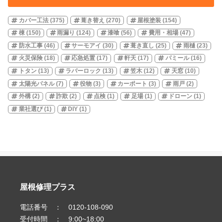
カバー工法
(375)
葺き替え
(270)
屋根塗装
(154)
棟
(150)
雨漏り
(124)
漆喰
(56)
費用・相場
(47)
防水工事
(46)
サーモアイ
(30)
葺き直し
(25)
雨樋
(23)
火災保険
(18)
応急処置
(17)
軒天
(17)
パミール
(16)
トタン
(13)
ラバーロック
(13)
笠木
(12)
天窓
(10)
太陽光パネル
(7)
役物
(3)
カーポート
(3)
雨戸
(2)
外構
(2)
詐欺
(2)
点検
(1)
足場
(1)
ドローン
(1)
業社選び
(1)
DIY
(1)
屋根修理プラス
電話番号 ： 0120-108-090
受付時間 ： 9:00~18:00