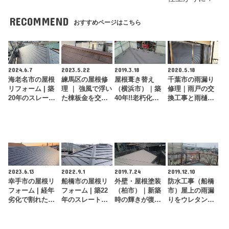
RECOMMEND
おすすめページはこちら
2024.6.7
2023.5.22
2019.3.18
2020.5.18
海老名市の屋根
練馬区の屋根修
屋根葺き替え
千葉市の雨漏り
リフォーム | 築
理 ｜ 強風で浮い
（横浜市）｜築
修理｜雨戸の交
20年のスレート
た棟板金を交換
40年!!老朽化し
換工事と雨樋の
屋根をカバー工
工事で修理
た住宅をガルバ
交換工事をセッ
法でガルバ…
で地震対策
トで施工しまし
た
2023.6.13
2022.9.1
2019.7.24
2019.12.10
幸手市の屋根リ
船橋市の屋根リ
外壁・屋根塗装
防水工事（船橋
フォーム | 経年
フォーム | 築22
（柏市）｜新築
市）屋上の雨漏
劣化で割れたス
年のスレート屋
時の輝きが復
りをウレタン防
レート屋根をカ
根をガルバリウ
活！ご近所で一
水工事で根本解
バー工法でメ…
ム鋼板に張…
番美しいお家に
決
なり…