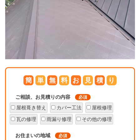
簡
単
無
料
お
見
積
り
ご相談、お見積りの内容
必須
屋根葺き替え
カバー工法
屋根修理
瓦の修理
雨漏り修理
その他の修理
お住まいの地域
必須