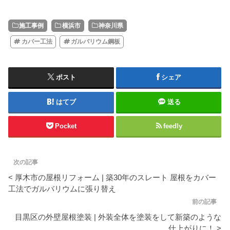
施工事例
横浜市
神奈川県
カバー工法
ガルバリウム鋼板
ポスト
シェア
はてブ
送る
Pocket
feedly
次の記事
< 厚木市の屋根リフォーム | 築30年のスレート 屋根をカバー
工法でガルバリウムに張り替え
前の記事
目黒区の外壁屋根塗装 | 外装全体を塗装をして新築のような
仕上がりに！ >