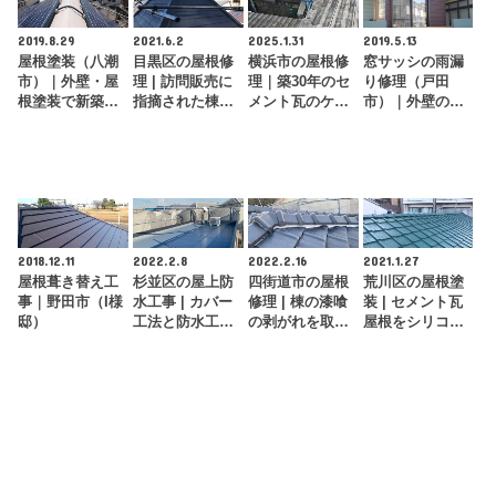
2019.8.29
2021.6.2
2025.1.31
2019.5.13
屋根塗装（八潮
目黒区の屋根修
横浜市の屋根修
窓サッシの雨漏
市）｜外壁・屋
理 | 訪問販売に
理｜築30年のセ
り修理（戸田
根塗装で新築時
指摘された棟板
メント瓦のケラ
市）｜外壁の部
の輝きが復活！
金を交換工事で
バの修繕工事で
分張り替えで雨
修理
屋根をメンテナ
漏りを根本解決
ンス
2018.12.11
2022.2.8
2022.2.16
2021.1.27
屋根葺き替え工
杉並区の屋上防
四街道市の屋根
荒川区の屋根塗
事｜野田市（I様
水工事 | カバー
修理 | 棟の漆喰
装 | セメント瓦
邸）
工法と防水工事
の剥がれを取り
屋根をシリコン
で屋根全体をメ
直し工事で修理
塗料で屋根塗装
ンテナンス
しました