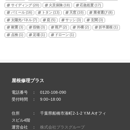
サイディング
(20)
火災保険
(18)
応急処置
(17)
パミール
(16)
トタン
(13)
天窓
(10)
業者選び
(8)
太陽光パネル
(7)
庇
(5)
サッシ
(3)
玄関
(3)
耐震
(3)
役物
(3)
雨戸
(2)
外構
(2)
折半屋根
(1)
点検
(1)
足場
(1)
ドローン
(1)
屋根修理プラス
電話番号 ： 0120-108-090
受付時間 ： 9:00~18:00
住所 ： 千葉県船橋市湊町2-1-2 Y.M.Aオフィ
スビル4階
運営会社 ：
株式会社プラスグループ