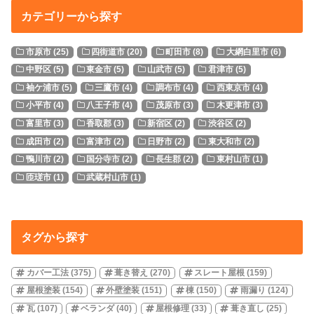
カテゴリーから探す
市原市
(25)
四街道市
(20)
町田市
(8)
大網白里市
(6)
中野区
(5)
東金市
(5)
山武市
(5)
君津市
(5)
袖ケ浦市
(5)
三鷹市
(4)
調布市
(4)
西東京市
(4)
小平市
(4)
八王子市
(4)
茂原市
(3)
木更津市
(3)
富里市
(3)
香取郡
(3)
新宿区
(2)
渋谷区
(2)
成田市
(2)
富津市
(2)
日野市
(2)
東大和市
(2)
鴨川市
(2)
国分寺市
(2)
長生郡
(2)
東村山市
(1)
匝瑳市
(1)
武蔵村山市
(1)
タグから探す
カバー工法
(375)
葺き替え
(270)
スレート屋根
(159)
屋根塗装
(154)
外壁塗装
(151)
棟
(150)
雨漏り
(124)
瓦
(107)
ベランダ
(40)
屋根修理
(33)
葺き直し
(25)