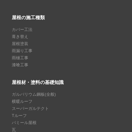
屋根の施工種類
カバー工法
葺き替え
屋根塗装
雨漏り工事
雨樋工事
漆喰工事
屋根材・塗料の基礎知識
ガルバリウム鋼板(全般)
横暖ルーフ
スーパーガルテクト
Tルーフ
パミール屋根
瓦