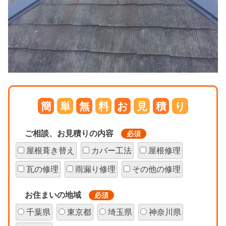
簡
単
無
料
お
見
積
り
ご相談、お見積りの内容
必須
屋根葺き替え
カバー工法
屋根修理
瓦の修理
雨漏り修理
その他の修理
お住まいの地域
必須
千葉県
東京都
埼玉県
神奈川県