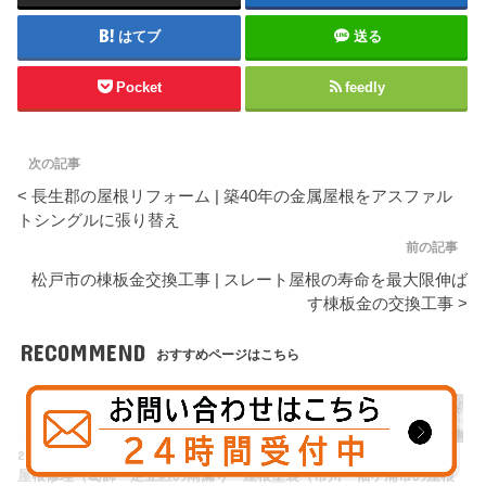
はてブ
送る
Pocket
feedly
次の記事
< 長生郡の屋根リフォーム | 築40年の金属屋根をアスファル
トシングルに張り替え
前の記事
松戸市の棟板金交換工事 | スレート屋根の寿命を最大限伸ば
す棟板金の交換工事 >
RECOMMEND
おすすめページはこちら
2019.7.8
2022.1.19
2019.11.5
2024.12.12
屋根修理（葛飾
足立区の雨漏り
屋根塗装（市川
袖ヶ浦市の屋根