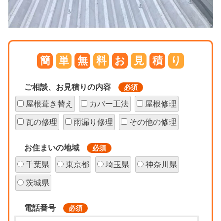
簡
単
無
料
お
見
積
り
ご相談、お見積りの内容
必須
屋根葺き替え
カバー工法
屋根修理
瓦の修理
雨漏り修理
その他の修理
お住まいの地域
必須
千葉県
東京都
埼玉県
神奈川県
茨城県
電話番号
必須