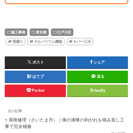
施工事例
東京都
江戸川区
雨漏り
ガルバリウム鋼板
カバー工法
ポスト
シェア
はてブ
送る
Pocket
feedly
次の記事
< 屋根修理（さいたま市）｜棟の漆喰の剥がれを積み直し工
事で完全補修