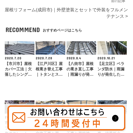
前の記事
屋根リフォーム(成田市)｜外壁塗装とセットで外装をフルメン
テナンス >
RECOMMEND
おすすめページはこちら
2020.7.20
2020.7.28
2020.8.4
2020.10.21
【市川市】屋根
【江戸川区】屋
【八街市】屋根
【足立区】ベラ
カバー工法｜欠
根葺き替え工事
の葺き直し工事
ンダ防水｜雨漏
落したシングル
｜トタンとスレ
｜雨漏りが発生
りが発生したベ
材をカバー工法
ートの複合屋根
した箇所だけの
ランダをウレタ
でガルバリウム
をガルバリウム
部分修理で安く
ン防水工事で根
鋼…
鋼…
確…
本…
2021.10.13
2020.10.14
2023.3.22
2021.1.11
市原市の屋根リ
【墨田区】屋根
横浜市の屋根塗
千葉市の屋根修
フォーム | 築30
塗装｜棟板金の
装 | 棟板金交換
理 | 漆喰補修工