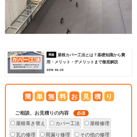
屋根カバー工法とは？基礎知識から費
用・メリット・デメリットまで徹底解説
2018-06-25
簡
単
無
料
お
見
積
り
ご相談、お見積りの内容
必須
屋根葺き替え
カバー工法
屋根修理
瓦の修理
雨漏り修理
その他の修理