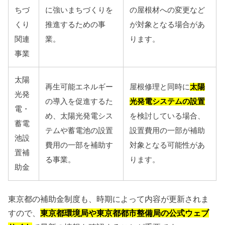
ちづ
に強いまちづくりを
の屋根材への変更など
くり
推進するための事
が対象となる場合があ
関連
業。
ります。
事業
太陽
再生可能エネルギー
屋根修理と同時に
太陽
光発
の導入を促進するた
光発電システムの設置
電・
め、太陽光発電シス
を検討している場合、
蓄電
テムや蓄電池の設置
設置費用の一部が補助
池設
費用の一部を補助す
対象となる可能性があ
置補
る事業。
ります。
助金
東京都の補助金制度も、時期によって内容が更新されま
すので、
東京都環境局や東京都都市整備局の公式ウェブ