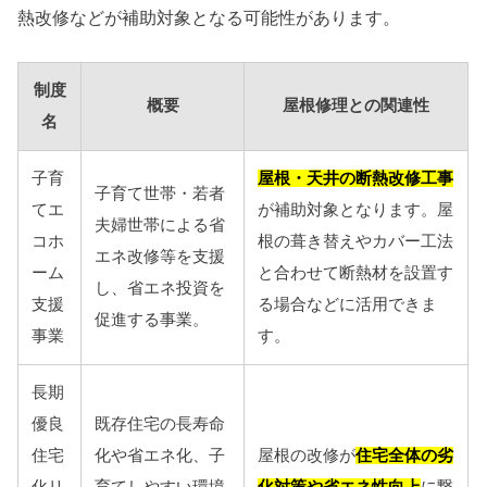
熱改修などが補助対象となる可能性があります。
制度
概要
屋根修理との関連性
名
子育
屋根・天井の断熱改修工事
子育て世帯・若者
てエ
が補助対象となります。屋
夫婦世帯による省
コホ
根の葺き替えやカバー工法
エネ改修等を支援
ーム
と合わせて断熱材を設置す
し、省エネ投資を
支援
る場合などに活用できま
促進する事業。
事業
す。
長期
優良
既存住宅の長寿命
住宅
化や省エネ化、子
屋根の改修が
住宅全体の劣
化リ
育てしやすい環境
化対策や省エネ性向上
に繋