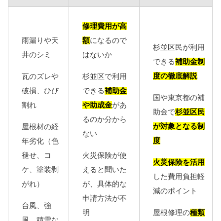
修理費用が高
雨漏りや天
額
になるので
杉並区民が利用
井のシミ
はないか
できる
補助金制
度の徹底解説
瓦のズレや
杉並区で利用
破損、ひび
できる
補助金
国や東京都の補
割れ
や助成金
があ
助金で
杉並区民
るのか分から
が対象となる制
屋根材の経
ない
度
年劣化（色
褪せ、コ
火災保険が使
火災保険を活用
ケ、塗装剥
えると聞いた
した費用負担軽
がれ）
が、具体的な
減のポイント
申請方法が不
台風、強
屋根修理の
種類
明
風、積雪な