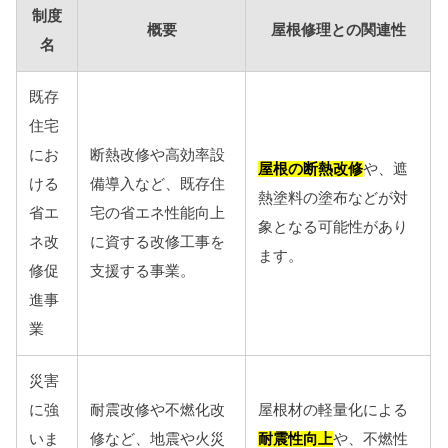
制度
概要
屋根修理との関連性
名
既存
住宅
にお
断熱改修や高効率設
屋根の断熱改修
や、遮
ける
備導入など、既存住
熱塗料の塗布などが対
省エ
宅の省エネ性能向上
象となる可能性があり
ネ改
に資する改修工事を
ます。
修促
支援する事業。
進事
業
災害
に強
耐震改修や不燃化改
屋根材の軽量化による
いま
修など、地震や火災
耐震性向上
や、不燃性