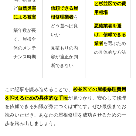
と杉並区での費
ど
自然災害
信頼できる屋
用相場
による被害
根修理業者
を
悪徳業者を避
どう選べば良
築年数が長
け、信頼できる
いか
く、屋根全
業者
を選ぶため
体のメンテ
見積もりの内
の具体的な方法
ナンス時期
容が適正か判
断できない
この記事を読み進めることで、
杉並区での屋根修理費用
を抑えるための具体的な手段
が見つかり、安心して修理
を依頼できる知識が身につくはずです。ぜひ最後までお
読みいただき、あなたの屋根修理を成功させるための一
歩を踏み出しましょう。