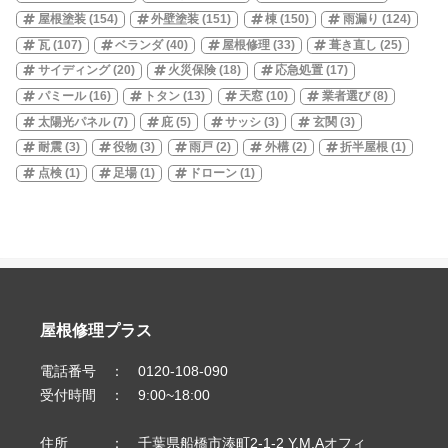
屋根塗装
(154)
外壁塗装
(151)
棟
(150)
雨漏り
(124)
瓦
(107)
ベランダ
(40)
屋根修理
(33)
葺き直し
(25)
サイディング
(20)
火災保険
(18)
応急処置
(17)
パミール
(16)
トタン
(13)
天窓
(10)
業者選び
(8)
太陽光パネル
(7)
庇
(5)
サッシ
(3)
玄関
(3)
耐震
(3)
役物
(3)
雨戸
(2)
外構
(2)
折半屋根
(1)
点検
(1)
足場
(1)
ドローン
(1)
屋根修理プラス
電話番号 ： 0120-108-090
受付時間 ： 9:00~18:00
住所 ： 千葉県船橋市湊町2-1-2 Y.M.Aオフィ