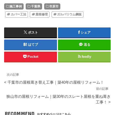
施工事例
千葉県
市原市
カバー工法
屋根修理
ガルバリウム鋼板
ポスト
シェア
はてブ
送る
Pocket
feedly
次の記事
< 千葉市の屋根葺き替え工事｜築40年の屋根リフォーム！
前の記事
狭山市の屋根リフォーム｜築30年のスレート屋根を重ね葺き
工事！ >
RECOMMEND
おすすめページはこちら