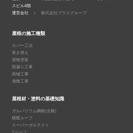
スビル4階
運営会社 ：
株式会社プラスグループ
屋根の施工種類
カバー工法
葺き替え
屋根塗装
雨漏り工事
雨樋工事
漆喰工事
屋根材・塗料の基礎知識
ガルバリウム鋼板(全般)
横暖ルーフ
スーパーガルテクト
Tルーフ