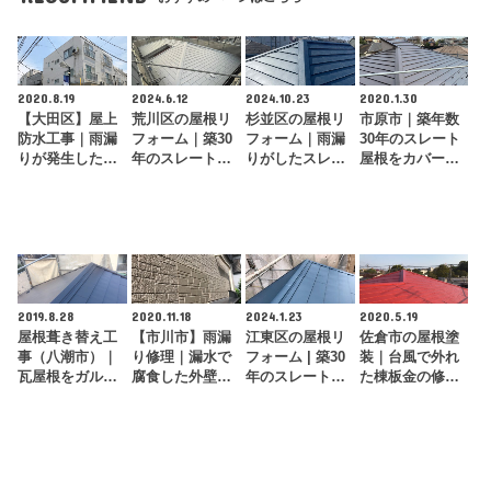
2020.8.19
2024.6.12
2024.10.23
2020.1.30
【大田区】屋上
荒川区の屋根リ
杉並区の屋根リ
市原市｜築年数
防水工事｜雨漏
フォーム｜築30
フォーム｜雨漏
30年のスレート
りが発生した屋
年のスレート屋
りがしたスレー
屋根をカバー工
上をウレタン防
根をカバー工法
ト屋根をカバー
法でリフォーム
水で根本修理！
でガルバリウ
工法で確実に修
ム…
理！
2019.8.28
2020.11.18
2024.1.23
2020.5.19
屋根葺き替え工
【市川市】雨漏
江東区の屋根リ
佐倉市の屋根塗
事（八潮市）｜
り修理｜漏水で
フォーム | 築30
装｜台風で外れ
瓦屋根をガルバ
腐食した外壁材
年のスレート屋
た棟板金の修理
リウム鋼板に葺
を部分張り替え
根をカバー工法
と再塗装で屋根
き替えて建物の
工事で修理！
でガルバリ…
をフルメンテナ
耐…
ンス