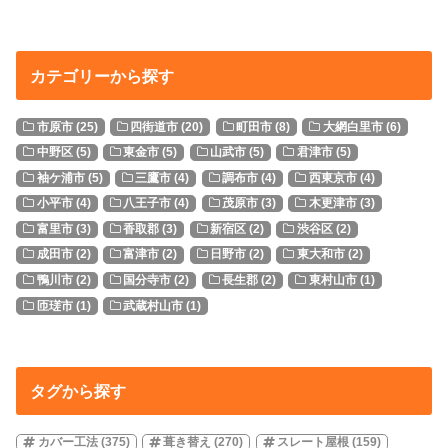
カテゴリーから探す
市原市
(25)
四街道市
(20)
町田市
(8)
大網白里市
(6)
中野区
(5)
東金市
(5)
山武市
(5)
君津市
(5)
袖ケ浦市
(5)
三鷹市
(4)
調布市
(4)
西東京市
(4)
小平市
(4)
八王子市
(4)
茂原市
(3)
木更津市
(3)
富里市
(3)
香取郡
(3)
新宿区
(2)
渋谷区
(2)
成田市
(2)
富津市
(2)
日野市
(2)
東大和市
(2)
鴨川市
(2)
国分寺市
(2)
長生郡
(2)
東村山市
(1)
匝瑳市
(1)
武蔵村山市
(1)
タグから探す
カバー工法
(375)
葺き替え
(270)
スレート屋根
(159)