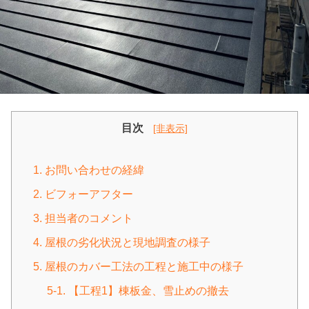
目次
[非表示]
1. お問い合わせの経緯
2. ビフォーアフター
3. 担当者のコメント
4. 屋根の劣化状況と現地調査の様子
5. 屋根のカバー工法の工程と施工中の様子
5-1. 【工程1】棟板金、雪止めの撤去