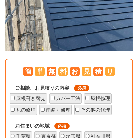
簡
単
無
料
お
見
積
り
ご相談、お見積りの内容
必須
屋根葺き替え
カバー工法
屋根修理
瓦の修理
雨漏り修理
その他の修理
お住まいの地域
必須
千葉県
東京都
埼玉県
神奈川県