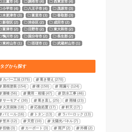
三鷹市
(4)
調布市
(4)
西東京市
(4)
小平市
(4)
八王子市
(4)
茂原市
(3)
木更津市
(3)
富里市
(3)
香取郡
(3)
新宿区
(2)
渋谷区
(2)
成田市
(2)
富津市
(2)
日野市
(2)
東大和市
(2)
鴨川市
(2)
国分寺市
(2)
長生郡
(2)
東村山市
(1)
匝瑳市
(1)
武蔵村山市
(1)
タグから探す
カバー工法
(375)
葺き替え
(270)
屋根塗装
(154)
棟
(150)
雨漏り
(124)
漆喰
(56)
費用・相場
(47)
防水工事
(46)
サーモアイ
(30)
葺き直し
(25)
雨樋
(23)
火災保険
(18)
応急処置
(17)
軒天
(17)
パミール
(16)
トタン
(13)
ラバーロック
(13)
笠木
(12)
天窓
(10)
太陽光パネル
(7)
役物
(3)
カーポート
(3)
雨戸
(2)
外構
(2)