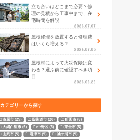
立ち合いはどこまで必要？修
理の見積から工事中まで、在
宅時間を解説
2026.07.07
屋根修理を放置すると修理費
はいくら増える？
2026.07.03
屋根材によって火災保険は変
わる？選ぶ前に確認すべき項
目
2026.06.26
カテゴリーから探す
市原市
(25)
四街道市
(20)
町田市
(8)
大網白里市
(6)
中野区
(5)
東金市
(5)
山武市
(5)
君津市
(5)
袖ケ浦市
(5)