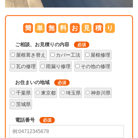
簡
単
無
料
お
見
積
り
ご相談、お見積りの内容
必須
屋根葺き替え
カバー工法
屋根修理
瓦の修理
雨漏り修理
その他の修理
お住まいの地域
必須
千葉県
東京都
埼玉県
神奈川県
茨城県
電話番号
必須