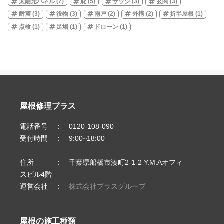
太陽光パネル
(7)
庇
(5)
サッシ
(3)
玄関
(3)
耐震
(3)
役物
(3)
雨戸
(2)
外構
(2)
折半屋根
(1)
点検
(1)
足場
(1)
ドローン
(1)
屋根修理プラス
電話番号 ： 0120-108-090
受付時間 ： 9:00~18:00
住所 ： 千葉県船橋市湊町2-1-2 Y.M.Aオフィ
スビル4階
運営会社 ：
株式会社プラスグループ
屋根の施工種類