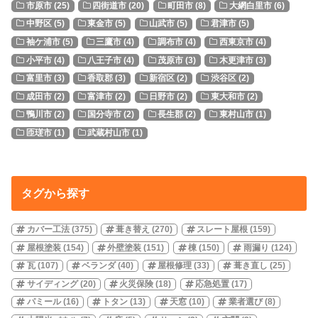
市原市
(25)
四街道市
(20)
町田市
(8)
大網白里市
(6)
中野区
(5)
東金市
(5)
山武市
(5)
君津市
(5)
袖ケ浦市
(5)
三鷹市
(4)
調布市
(4)
西東京市
(4)
小平市
(4)
八王子市
(4)
茂原市
(3)
木更津市
(3)
富里市
(3)
香取郡
(3)
新宿区
(2)
渋谷区
(2)
成田市
(2)
富津市
(2)
日野市
(2)
東大和市
(2)
鴨川市
(2)
国分寺市
(2)
長生郡
(2)
東村山市
(1)
匝瑳市
(1)
武蔵村山市
(1)
タグから探す
カバー工法
(375)
葺き替え
(270)
スレート屋根
(159)
屋根塗装
(154)
外壁塗装
(151)
棟
(150)
雨漏り
(124)
瓦
(107)
ベランダ
(40)
屋根修理
(33)
葺き直し
(25)
サイディング
(20)
火災保険
(18)
応急処置
(17)
パミール
(16)
トタン
(13)
天窓
(10)
業者選び
(8)