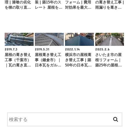
理 | 漆喰の劣化
装 | 築15年のス
フォーム | 費用
の葺き替え工事 |
を棟の取り直し
レート 屋根を遮
対効果を最大
雨漏りを葺き替
工事でメンテナ
熱塗料で再塗
化！スレート屋
え工事で根本修
ンス
装！外壁塗…
根をカバー工
理
法…
2019.7.3
2019.5.31
2022.1.14
2025.2.6
屋根の葺き替え
屋根葺き替え工
横浜市の屋根葺
さいたま市の屋
工事（千葉市）
事（鎌倉市）｜
き替え工事 | 築
根リフォーム｜
｜瓦の葺き直し
日本瓦をガルバ
50年の日本瓦を
築25年の屋根を
工事で低価格で
リウム鋼板に葺
ガルバリウム鋼
アスファルトシ
確実な雨漏り修
き替えて安心・
板に張り替え
ングルにカバー
理…
安…
工法