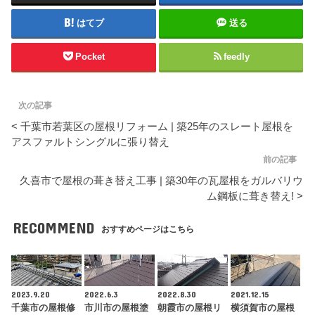
はてブ
送る
Pocket
feedly
次の記事
< 千葉市若葉区の屋根リフォーム | 築25年のスレート屋根を
アスファルトシングルに張り替え
前の記事
久喜市で屋根の葺き替え工事 | 築30年の瓦屋根をガルバリウ
ム鋼板に葺き替え! >
RECOMMEND
おすすめページはこちら
2023.9.20
2022.6.3
2022.8.30
2021.12.15
千葉市の屋根修
市川市の屋根塗
朝霞市の屋根リ
横須賀市の屋根