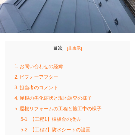
目次
[非表示]
1. お問い合わせの経緯
2. ビフォーアフター
3. 担当者のコメント
4. 屋根の劣化症状と現地調査の様子
5. 屋根リフォームの工程と施工中の様子
5-1. 【工程1】棟板金の撤去
5-2. 【工程2】防水シートの設置