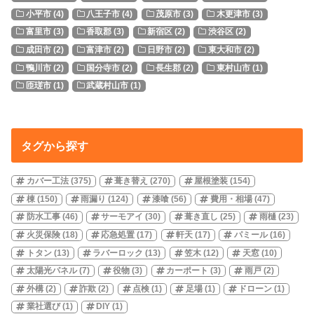
小平市
(4)
八王子市
(4)
茂原市
(3)
木更津市
(3)
富里市
(3)
香取郡
(3)
新宿区
(2)
渋谷区
(2)
成田市
(2)
富津市
(2)
日野市
(2)
東大和市
(2)
鴨川市
(2)
国分寺市
(2)
長生郡
(2)
東村山市
(1)
匝瑳市
(1)
武蔵村山市
(1)
タグから探す
カバー工法
(375)
葺き替え
(270)
屋根塗装
(154)
棟
(150)
雨漏り
(124)
漆喰
(56)
費用・相場
(47)
防水工事
(46)
サーモアイ
(30)
葺き直し
(25)
雨樋
(23)
火災保険
(18)
応急処置
(17)
軒天
(17)
パミール
(16)
トタン
(13)
ラバーロック
(13)
笠木
(12)
天窓
(10)
太陽光パネル
(7)
役物
(3)
カーポート
(3)
雨戸
(2)
外構
(2)
詐欺
(2)
点検
(1)
足場
(1)
ドローン
(1)
業社選び
(1)
DIY
(1)