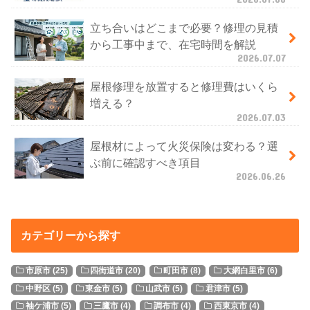
立ち合いはどこまで必要？修理の見積
から工事中まで、在宅時間を解説
2026.07.07
屋根修理を放置すると修理費はいくら
増える？
2026.07.03
屋根材によって火災保険は変わる？選
ぶ前に確認すべき項目
2026.06.26
カテゴリーから探す
市原市
(25)
四街道市
(20)
町田市
(8)
大網白里市
(6)
中野区
(5)
東金市
(5)
山武市
(5)
君津市
(5)
袖ケ浦市
(5)
三鷹市
(4)
調布市
(4)
西東京市
(4)