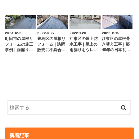
理！
邸）
2023.12.20
2022.5.27
2022.1.20
2022.11.15
町田市の屋根リ
豊島区の屋根リ
江東区の屋上防
江東区の屋根葺
フォームの施工
フォーム | 訪問
水工事 | 屋上の
き替え工事 | 築
事例 | 雨漏りが
販売に不具合を
雨漏りをウレタ
40年の日本瓦屋
したスレート屋
指摘されたスレ
ン防水工事で完
根をガルバリウ
根をカバー工…
ート屋根をカ…
全に修理
ム鋼板屋根…
新着記事