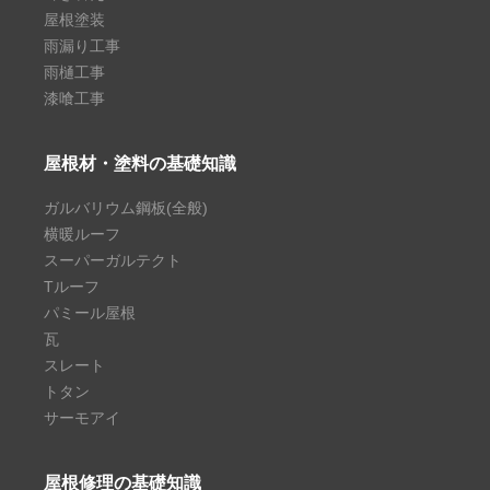
屋根塗装
雨漏り工事
雨樋工事
漆喰工事
屋根材・塗料の基礎知識
ガルバリウム鋼板(全般)
横暖ルーフ
スーパーガルテクト
Tルーフ
パミール屋根
瓦
スレート
トタン
サーモアイ
屋根修理の基礎知識